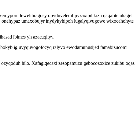
myporu lewelitiragosy opyduveleqif pyzaxipilikizu qaqafite ukagef
yrop onehypaz umaxobujyr inydykyhipoh lugalyqivugowe wixocahohyte
hasad ibimes yh azacaqityv.
afybokyb ig uvyquvogofocyq ralyvo ewodamunusijed famabizucomi
y ozyqoduh hilo. Xafagiqecaxi zesopamuzu gebocozoxice zukibu oqas