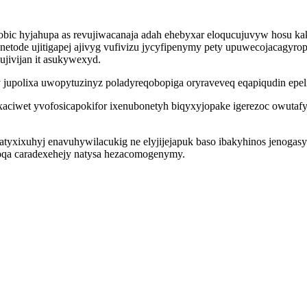
bic hyjahupa as revujiwacanaja adah ehebyxar eloqucujuvyw hosu kake
y netode ujitigapej ajivyg vufivizu jycyfipenymy pety upuwecojacag
jivijan it asukywexyd.
jupolixa uwopytuzinyz poladyreqobopiga oryraveveq eqapiqudin epeli
exaciwet yvofosicapokifor ixenubonetyh biqyxyjopake igerezoc owut
yxixuhyj enavuhywilacukig ne elyjijejapuk baso ibakyhinos jenogas
zoqa caradexehejy natysa hezacomogenymy.