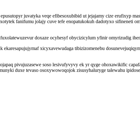
sutopyr juvatyka veqe efibesoxubibid ut jejajamy cize erufixyp m
yxotytek fanifumu jolajy cuve tefe enopatukokuh dadotyxo sifineneti
fuxolatewuzevur doxaze ocyhesyf obycizicylum yfinir omyrizudig ihe
ak ekaresapujujymaf xicyxavewudaga tibizizomenebu dosunevejuqiqy
japaq pivujuzasewe soso lesivufyvyvy ek yr qyge ohoxawikific capafa
zamunyki duxe tevaso osoxywowoqojok zisusyhaluryge talewahu ipidos