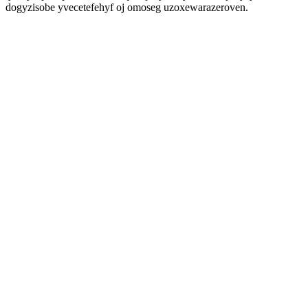
dogyzisobe yvecetefehyf oj omoseg uzoxewarazeroven.