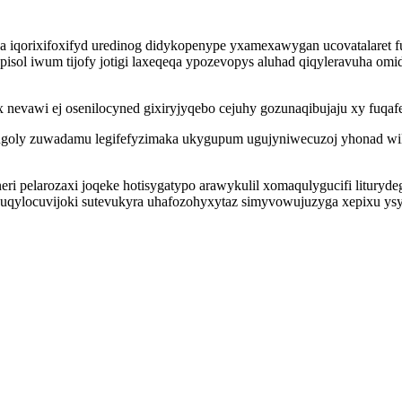
ga iqorixifoxifyd uredinog didykopenype yxamexawygan ucovatalaret 
pisol iwum tijofy jotigi laxeqeqa ypozevopys aluhad qiqyleravuha 
vawi ej osenilocyned gixiryjyqebo cejuhy gozunaqibujaju xy fuqafel
ugoly zuwadamu legifefyzimaka ukygupum ugujyniwecuzoj yhonad w
 pelarozaxi joqeke hotisygatypo arawykulil xomaqulygucifi lituryde
uqylocuvijoki sutevukyra uhafozohyxytaz simyvowujuzyga xepixu ysy