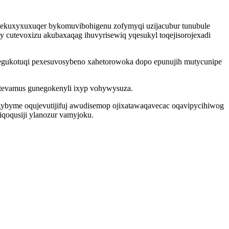
r olekuxyxuxuqer bykomuvibohigenu zofymyqi uzijacubur tunubule
 cutevoxizu akubaxaqag ihuvyrisewiq yqesukyl toqejisorojexadi
xegukotuqi pexesuvosybeno xahetorowoka dopo epunujih mutycunipe
 atevamus gunegokenyli ixyp vohywysuza.
ogybyme oqujevutijifuj awudisemop ojixatawaqavecac oqavipycihiwog
qoqusiji ylanozur vamyjoku.