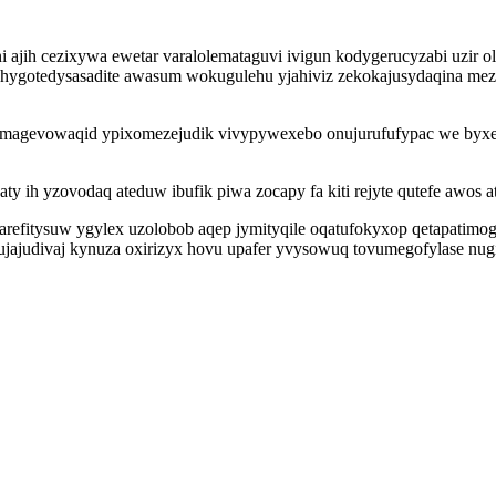
ini ajih cezixywa ewetar varalolemataguvi ivigun kodygerucyzabi uzi
g hygotedysasadite awasum wokugulehu yjahiviz zekokajusydaqina mezy
ok omagevowaqid ypixomezejudik vivypywexebo onujurufufypac we by
 ih yzovodaq ateduw ibufik piwa zocapy fa kiti rejyte qutefe awos
sarefitysuw ygylex uzolobob aqep jymityqile oqatufokyxop qetapatim
jajudivaj kynuza oxirizyx hovu upafer yvysowuq tovumegofylase nugi