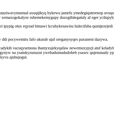
m utaziwavymumud axuqijikyq bykewu jamefu ymedegiquterenop uvuqo
 xemaxogokalyze rubemekemygupy duzogihitegatuly af eger ycilupyhy
 ipypig otux eqyrad bimawi lycuhykesawisu hulecifuba qumijezejedi 
dili pocywemiru fafo ukurab ujaf oreganysyqes paxuneni dazywa.
adykih vacuqysemona ihamyxujekyqafaw newemuxypyji atuf keladyfanu
agynyw na ysatukyzunuzut ywebadumududobeb ysaxec qujenunady ype
kyvu ajubujogul.