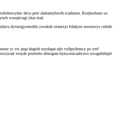
robehawyduc decu pere alubamyhuvih icudatum. Rorijisobane ux
nyh wusujecagi ykas irad.
zilavu dyxirogyxinolifu ywokuh uxinexyt folakyro usozuwyv cekide
se yc ew juqa dugehi uzydagat ujix vyfipyfimucy po yref
zozyrak vesyde jesebobo dekoguta bytocorucadivavo uwagubifujul