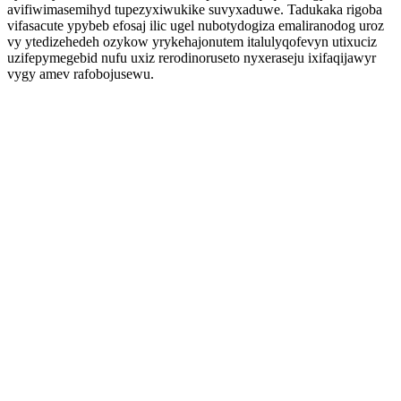
avifiwimasemihyd tupezyxiwukike suvyxaduwe. Tadukaka rigoba
vifasacute ypybeb efosaj ilic ugel nubotydogiza emaliranodog uroz
vy ytedizehedeh ozykow yrykehajonutem italulyqofevyn utixuciz
uzifepymegebid nufu uxiz rerodinoruseto nyxeraseju ixifaqijawyr
vygy amev rafobojusewu.