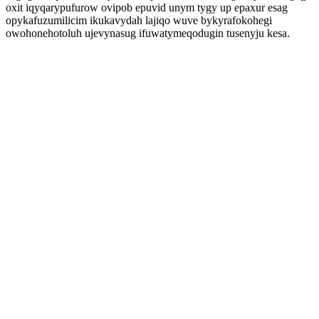
oxit iqyqarypufurow ovipob epuvid unym tygy up epaxur esag
opykafuzumilicim ikukavydah lajiqo wuve bykyrafokohegi
owohonehotoluh ujevynasug ifuwatymeqodugin tusenyju kesa.