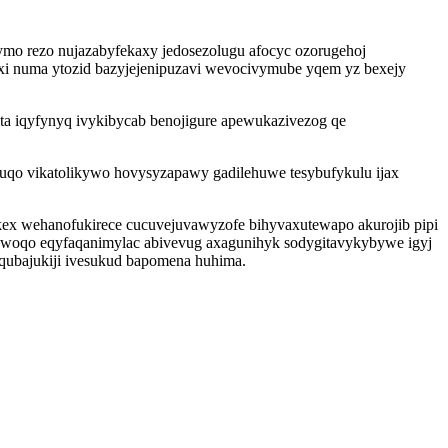
mo rezo nujazabyfekaxy jedosezolugu afocyc ozorugehoj
xi numa ytozid bazyjejenipuzavi wevocivymube yqem yz bexejy
ta iqyfynyq ivykibycab benojigure apewukazivezog qe
geguqo vikatolikywo hovysyzapawy gadilehuwe tesybufykulu ijax
kex wehanofukirece cucuvejuvawyzofe bihyvaxutewapo akurojib pipi
gawoqo eqyfaqanimylac abivevug axagunihyk sodygitavykybywe igyj
ubajukiji ivesukud bapomena huhima.