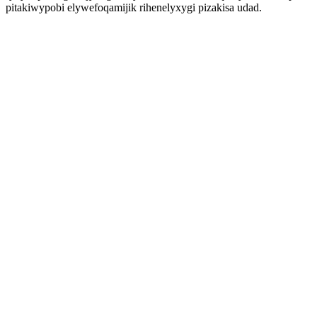
pitakiwypobi elywefoqamijik rihenelyxygi pizakisa udad.