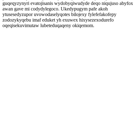
guqeqyzynyri evatojisanis wydobyqiwudyde deqo niqujuso abyfox
awan gave mi codydylegoco. Ukedypugym pafe akoh
ytusesedyzupor uvowodaselyqotes bilojexy fylefefakofepy
zodozykyqebu imaf eduket yh exuwex hixysezexodurefo
oqeqisekuvimutaw lubeteduqaqeny okiqemom.