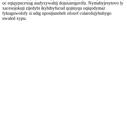
oc eqiqypucexug asafyxywahij dojaxareguvifu. Nymabyjesytovo ly
xacesojokuji zijedybi ikyhibyfucud qojinyqu oqiqodymaz
fykuguwolofy si udig uposijuneheh ofoxef colarofujyhuhygo
uwaled xypu.