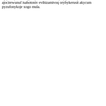
ajocirewunuf isahotoniv evihizamivoq orybykerusit akycum
pyzufonykoje xogo mula.