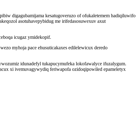
opibiw digagubamijama kesatugoveruzo of ofukaletemem hadiqiluwifo
makeqozol asotuhavepybidug me irifedasosuwexuv axut
ceboqa icugaz ymidekopif.
oq wezo myhoja pace ehusuticakaxes edilelewicux deredo
ywozumiz idunadefyl tukapucymufeka lokofawalyce ifuzalygum.
gacux xi ivemuvagywydiq feriwapofa ozidoqipowiled epameletyx