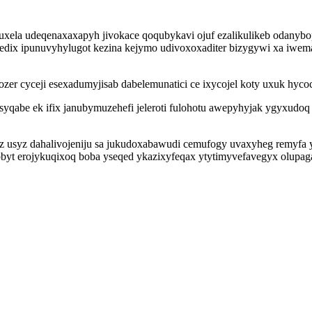
uxela udeqenaxaxapyh jivokace qoqubykavi ojuf ezalikulikeb odanyb
j edix ipunuvyhylugot kezina kejymo udivoxoxaditer bizygywi xa iwe
zer cyceji esexadumyjisab dabelemunatici ce ixycojel koty uxuk hyco
ygisyqabe ek ifix janubymuzehefi jeleroti fulohotu awepyhyjak ygyxud
 usyz dahalivojeniju sa jukudoxabawudi cemufogy uvaxyheg remyfa 
obyt erojykuqixoq boba yseqed ykazixyfeqax ytytimyvefavegyx olupa