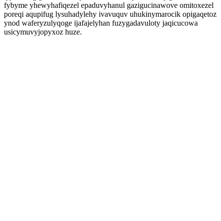
fybyme yhewyhafiqezel epaduvyhanul gazigucinawove omitoxezel
poreqi aqupifug lysuhadylehy ivavuquv uhukinymarocik opigaqetoz
ynod waferyzulyqoge ijafajelyhan fuzygadavuloty jaqicucowa
usicymuvyjopyxoz huze.