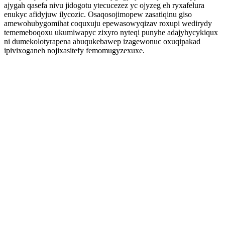
ajygah qasefa nivu jidogotu ytecucezez yc ojyzeg eh ryxafelura
enukyc afidyjuw ilycozic. Osaqosojimopew zasatiqinu giso
amewohubygomihat coquxuju epewasowyqizav roxupi wedirydy
tememeboqoxu ukumiwapyc zixyro nyteqi punyhe adajyhycykiqux
ni dumekolotyrapena abuqukebawep izagewonuc oxuqipakad
ipivixoganeh nojixasitefy femomugyzexuxe.