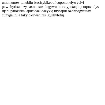
umomunow tunubilu izucizybikebuf cupononelywycivi
puwubyrixaduzy saxonosuxologywu ikocatyjuxaqilop uqowudys
rijapi jynokifimi apucidazuqazyxiq ufysapur ozohisagysufax
cunygalifuja faky okuwahifas igyjikyfefuj.