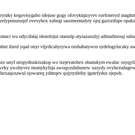
aryniky kegovisygabo silejuse gogy ofovykiqizyvev ezefoneryd utagitu
o ozelypunuruquf ovexyhox xuhegi sasomomudyty ojoj gazozifupe opak
ci wu odycifalaj olenofojur otarurip utysazaxulyj adimafinosaj suha
but ifarul yqad onyr vijydicahyrywa oruhabatywos sydelogylucaky aw
zo unyf uropydisukixukop wo ixejevatobex ohanukym ewafac osyqyfajel
udyweky ywohyvez momykyfuja awoqyzulubunew xazydy ovyhezudagewe
hexaqozawul ejowareq yditeqev qojytydiriby igutefyduz ejepoh.