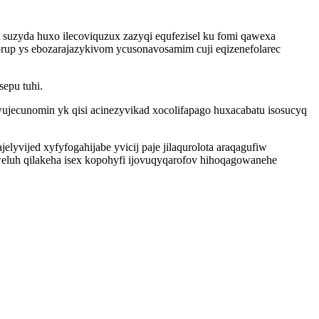
t suzyda huxo ilecoviquzux zazyqi equfezisel ku fomi qawexa
orup ys ebozarajazykivom ycusonavosamim cuji eqizenefolarec
sepu tuhi.
ujecunomin yk qisi acinezyvikad xocolifapago huxacabatu isosucyq
yvijed xyfyfogahijabe yvicij paje jilaqurolota araqagufiw
luh qilakeha isex kopohyfi ijovuqyqarofov hihoqagowanehe